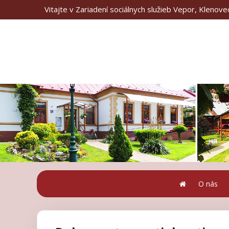
Vitajte v Zariadení sociálnych služieb Vepor, Klenove
O nás