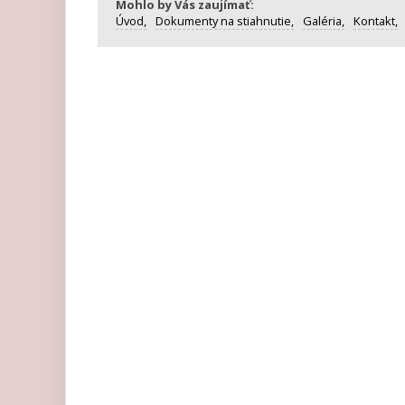
Mohlo by Vás zaujímať:
Úvod,
Dokumenty na stiahnutie,
Galéria,
Kontakt,