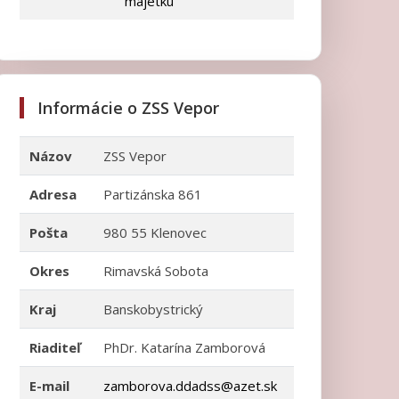
majetku
Informácie o ZSS Vepor
Názov
ZSS Vepor
Adresa
Partizánska 861
Pošta
980 55 Klenovec
Okres
Rimavská Sobota
Kraj
Banskobystrický
Riaditeľ
PhDr. Katarína Zamborová
E-mail
zamborova.ddadss@azet.sk