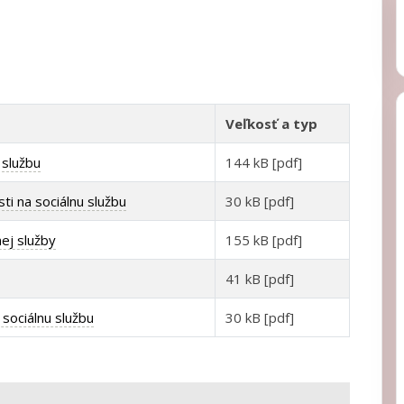
Veľkosť a typ
 službu
144 kB [pdf]
i na sociálnu službu
30 kB [pdf]
ej služby
155 kB [pdf]
41 kB [pdf]
sociálnu službu
30 kB [pdf]