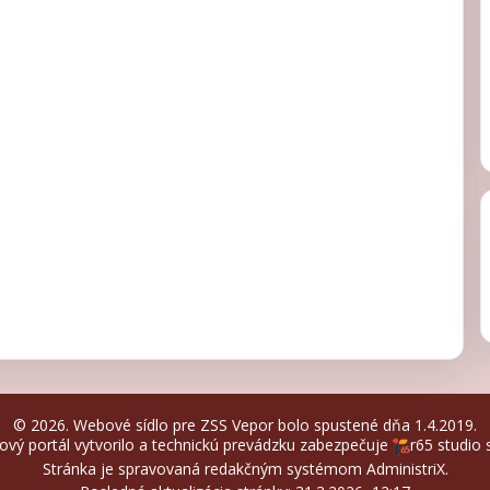
© 2026. Webové sídlo pre ZSS Vepor bolo spustené dňa 1.4.2019.
vý portál vytvorilo a technickú prevádzku zabezpečuje
r65 studio s
Stránka je spravovaná redakčným systémom
AdministriX
.