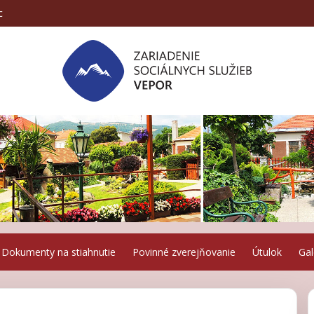
c
Dokumenty na stiahnutie
Povinné zverejňovanie
Útulok
Gal