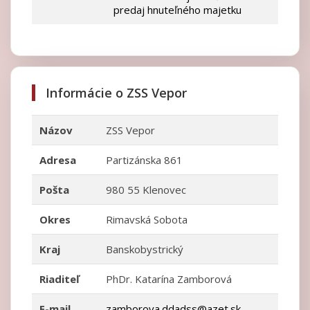
predaj hnuteľného majetku
Informácie o ZSS Vepor
Názov
ZSS Vepor
Adresa
Partizánska 861
Pošta
980 55 Klenovec
Okres
Rimavská Sobota
Kraj
Banskobystrický
Riaditeľ
PhDr. Katarína Zamborová
E-mail
zamborova.ddadss@azet.sk